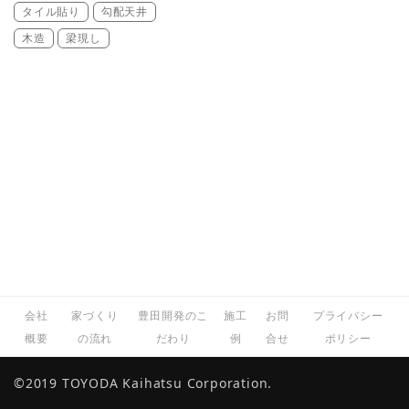
タイル貼り
勾配天井
木造
梁現し
会社
家づくり
豊田開発のこ
施工
お問
プライバシー
概要
の流れ
だわり
例
合せ
ポリシー
©2019 TOYODA Kaihatsu Corporation.